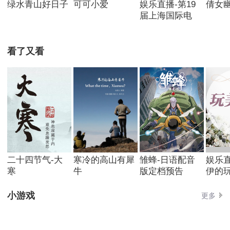
绿水青山好日子
可可小爱
娱乐直播-第19
倩女
届上海国际电
看了又看
二十四节气-大
寒冷的高山有犀
雏蜂-日语配音
娱乐直
寒
牛
版定档预告
伊的玩
小游戏
更多