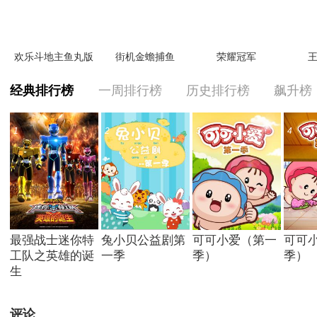
欢乐斗地主鱼丸版
街机金蟾捕鱼
荣耀冠军
王
经典排行榜
一周排行榜
历史排行榜
飙升榜
1
2
3
4
最强战士迷你特
兔小贝公益剧第
可可小爱（第一
可可
工队之英雄的诞
一季
季）
季）
生
评论