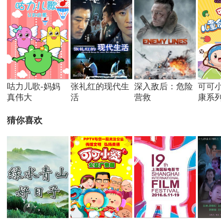
咕力儿歌-妈妈
张礼红的现代生
深入敌后：危险
可可
真伟大
活
营救
康系
猜你喜欢