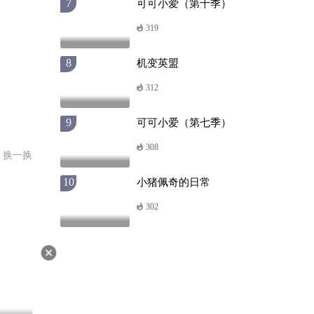
7
可可小爱（第十季）
319
8
机变英盟
312
9
可可小爱（第七季）
308
换一换
10
小猪佩奇的日常
302