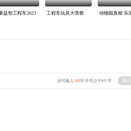
童益智工程车2023
工程车玩具大营救
发布
还可输入
300
字/不可少于8个字