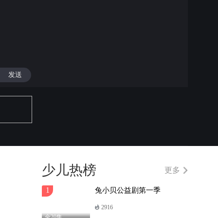
发送
少儿热榜
更多
1
兔小贝公益剧第一季
2916
全20集