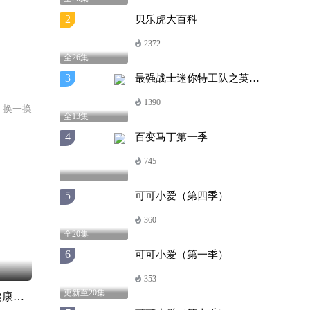
2
贝乐虎大百科
2372
全26集
3
最强战士迷你特工队之英雄的诞生
1390
换一换
全13集
4
百变马丁第一季
745
5
可可小爱（第四季）
360
全20集
6
可可小爱（第一季）
353
更新至20集
可可小爱儿童健康系列