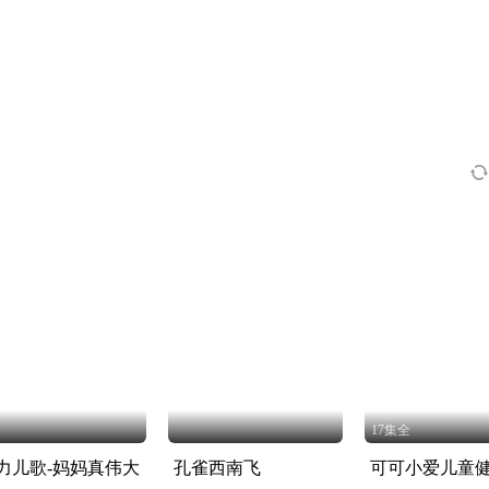
17集全
力儿歌-妈妈真伟大
孔雀西南飞