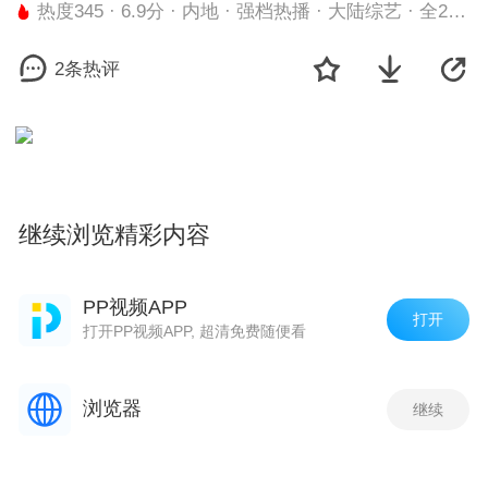
热度345 · 6.9分 · 内地 · 强档热播 · 大陆综艺 · 全2024-02-03期集
2条热评
继续浏览精彩内容
剧集
PP视频APP
打开
打开PP视频APP, 超清免费随便看
05:00:54
00:04:40
01:62:45
浏览器
继续
第20240203-2024中国网络视听年度盛典整场集
第20240204-同心向未来——2024中国网络视听年度盛典主题曲《奔向明天》集
第20240203-红毯集
相关推荐