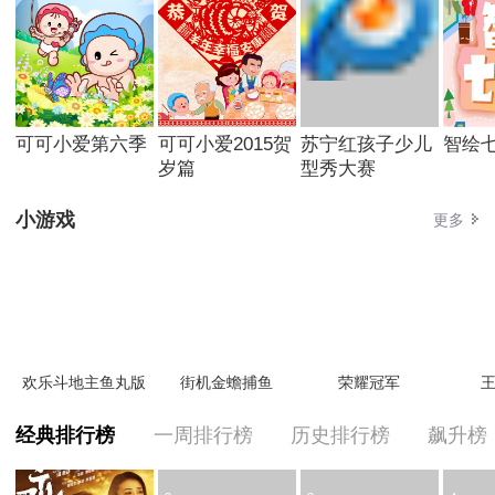
可可小爱第六季
可可小爱2015贺
苏宁红孩子少儿
智绘
岁篇
型秀大赛
小游戏
更多
欢乐斗地主鱼丸版
街机金蟾捕鱼
荣耀冠军
王
经典排行榜
一周排行榜
历史排行榜
飙升榜