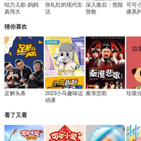
咕力儿歌-妈妈
张礼红的现代生
深入敌后：危险
可可
真伟大
活
营救
康系
猜你喜欢
足解头条
2023小马趣味运
秦淮悲歌
垃圾
动课
看了又看