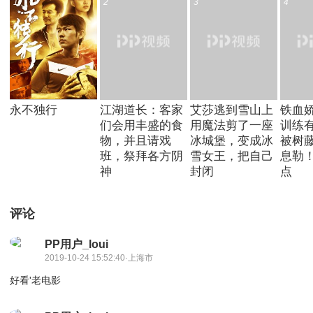
1
2
3
4
永不独行
江湖道长：客家
艾莎逃到雪山上
铁血
们会用丰盛的食
用魔法剪了一座
训练
物，并且请戏
冰城堡，变成冰
被树
班，祭拜各方阴
雪女王，把自己
息勒
神
封闭
点
评论
PP用户_loui
2019-10-24 15:52:40·上海市
好看'老电影