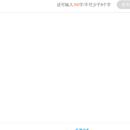
发布
还可输入
300
字/不可少于8个字