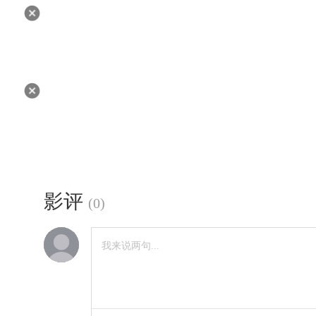
影评
(
0
)