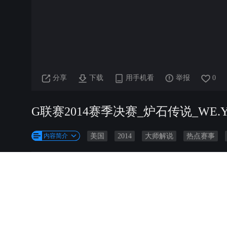
分享
下载
用手机看
举报
0
G联赛2014赛季决赛_炉石传说_WE.YouLov
内容简介
美国
2014
大师解说
热点赛事