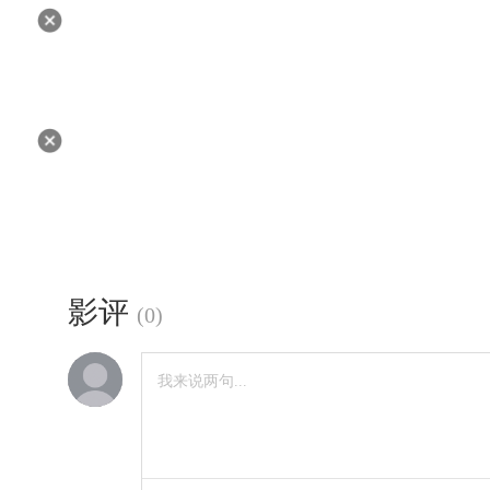
影评
(
0
)