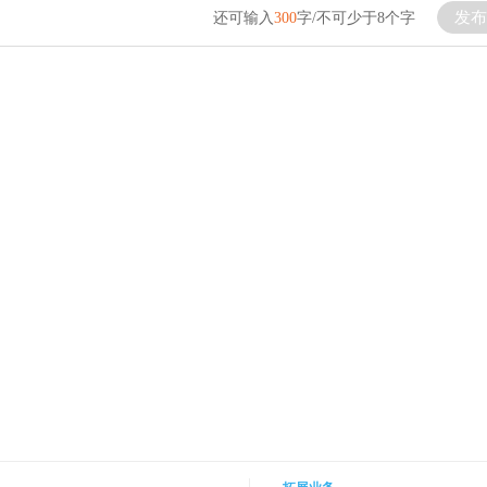
发布
还可输入
300
字/不可少于8个字