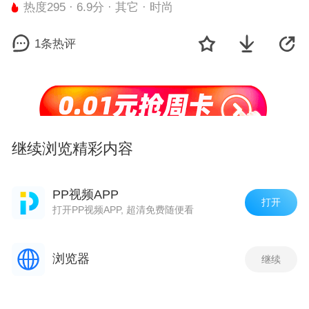
热度295 · 6.9分 · 其它 · 时尚
1条热评
继续浏览精彩内容
剧集
观看最新一集
PP视频APP
打开
打开PP视频APP, 超清免费随便看
群星汇聚红毯秀
热度 295
浏览器
继续
新加坡90后唱跳全能美少女组合BY2