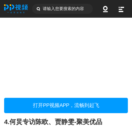
请输入您要搜索的内容
打开PP视频APP，流畅到起飞
4.何炅专访陈欧、贾静雯-聚美优品