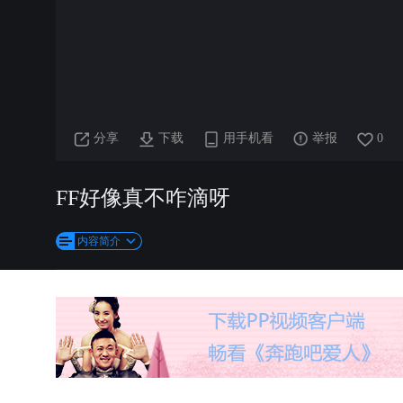
分享
下载
用手机看
举报
0
FF好像真不咋滴呀
内容简介