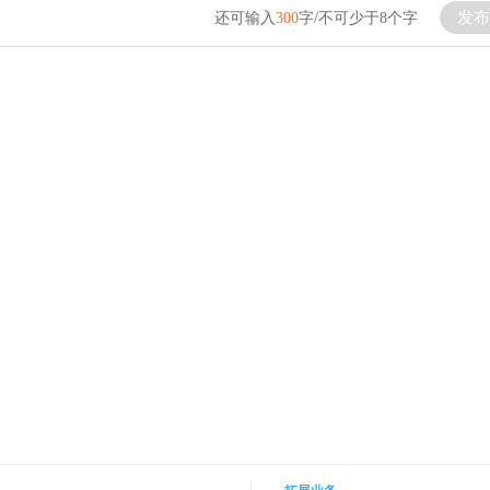
发布
还可输入
300
字/不可少于8个字