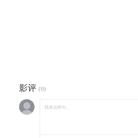
影评
(
0
)