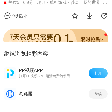
热度5 · 6.9分 · 瑞典 · 单机游戏 · 沙盒 · 我的世界 · 游戏
0条热评
继续浏览精彩内容
小游戏
更多
PP视频APP
打开
打开PP视频APP, 超清免费随便看
浏览器
继续
欢乐斗地主鱼丸版
街机金蟾捕鱼
荣耀冠军
王
评论