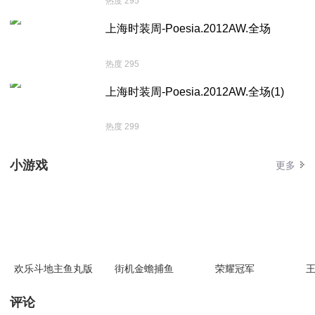
热度 295
上海时装周-Poesia.2012AW.全场
热度 295
上海时装周-Poesia.2012AW.全场(1)
热度 299
小游戏
更多
欢乐斗地主鱼丸版
街机金蟾捕鱼
荣耀冠军
王
评论