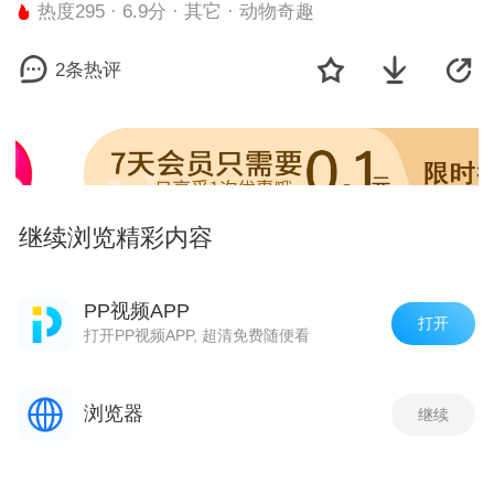
热度295 · 6.9分 · 其它 · 动物奇趣
2条热评
继续浏览精彩内容
小游戏
更多
PP视频APP
打开
打开PP视频APP, 超清免费随便看
浏览器
继续
欢乐斗地主鱼丸版
街机金蟾捕鱼
荣耀冠军
王
评论