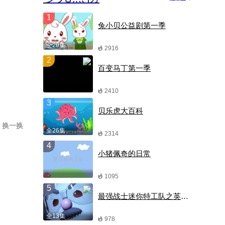
1
兔小贝公益剧第一季
全20集
2916
2
百变马丁第一季
2410
3
贝乐虎大百科
换一换
全26集
2314
4
小猪佩奇的日常
1095
5
最强战士迷你特工队之英雄的诞生
全13集
978