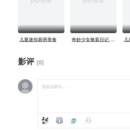
儿童迷你厨房美食
奇妙少女换装日记 第二季
儿
影评
(
0
)