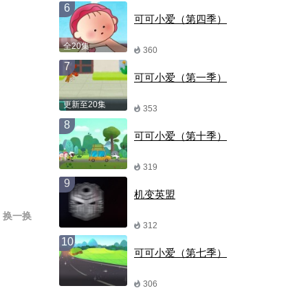
6
可可小爱（第四季）
全20集
360
7
可可小爱（第一季）
更新至20集
353
8
可可小爱（第十季）
319
9
机变英盟
换一换
312
10
可可小爱（第七季）
306