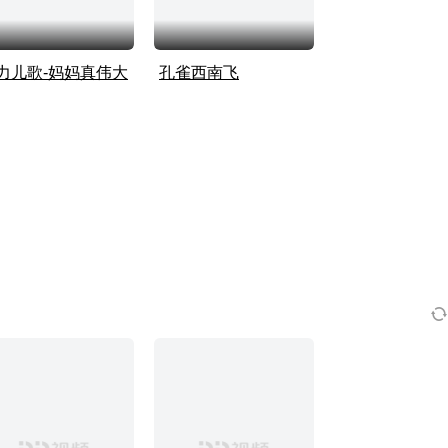
力儿歌-妈妈真伟大
孔雀西南飞