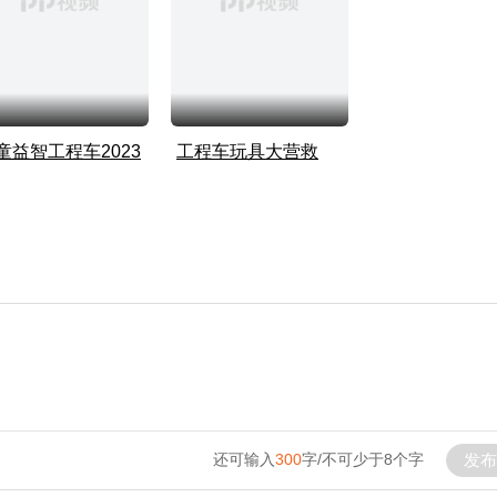
童益智工程车2023
工程车玩具大营救
还可输入
300
字/不可少于8个字
发布