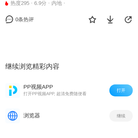
热度295 · 6.9分 · 内地 ·
0条热评
继续浏览精彩内容
小游戏
更多
PP视频APP
打开
打开PP视频APP, 超清免费随便看
浏览器
继续
欢乐斗地主鱼丸版
街机金蟾捕鱼
荣耀冠军
王
评论