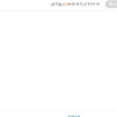
发布
还可输入
300
字/不可少于8个字