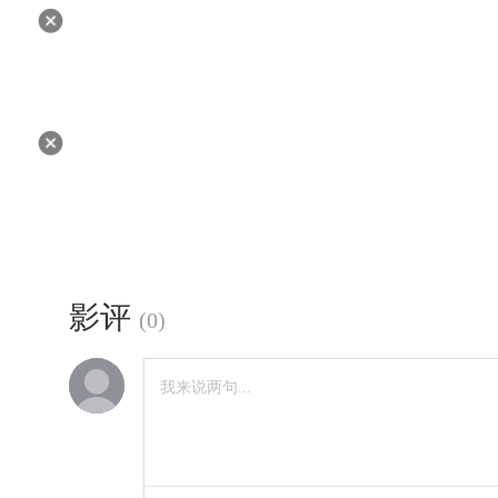
影评
(
0
)