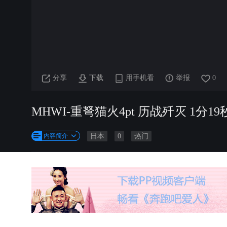
分享
下载
用手机看
举报
0
MHWI-重弩猫火4pt 历战歼灭 1分19
内容简介
日本
0
热门