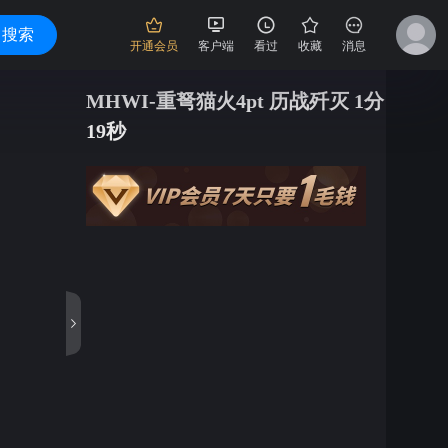
搜索
开通会员
客户端
看过
收藏
消息
MHWI-重弩猫火4pt 历战歼灭 1分
19秒