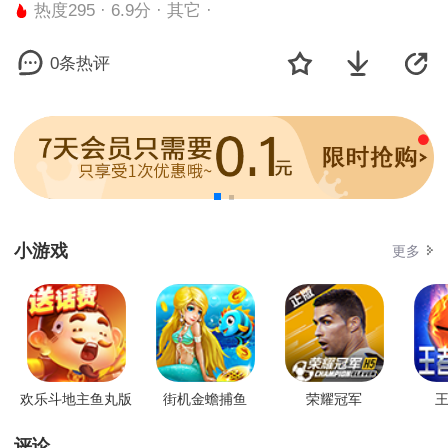
热度295 · 6.9分 · 其它 ·
0条热评
小游戏
更多
欢乐斗地主鱼丸版
街机金蟾捕鱼
荣耀冠军
王
评论