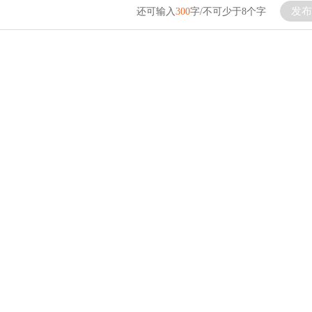
发布
还可输入
300
字/不可少于8个字