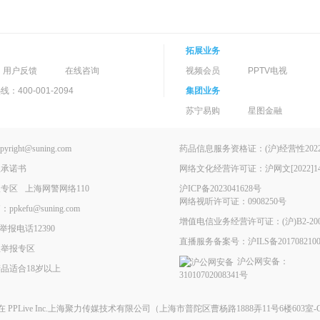
拓展业务
用户反馈
在线咨询
视频会员
PPTV电视
400-001-2094
集团业务
苏宁易购
星图金融
ght@suning.com
药品信息服务资格证：(沪)经营性2022-
理承诺书
网络文化经营许可证：沪网文[2022]146
报专区
上海网警网络110
沪ICP备2023041628号
网络视听许可证：0908250号
kefu@suning.com
增值电信业务经营许可证：(沪)B2-200
举报电话12390
直播服务备案号：沪ILS备2017082100
息举报专区
沪公网安备：
品适合18岁以上
31010702008341号
现在
PPLive Inc.上海聚力传媒技术有限公司
（上海市普陀区曹杨路1888弄11号6楼603室-G）All 