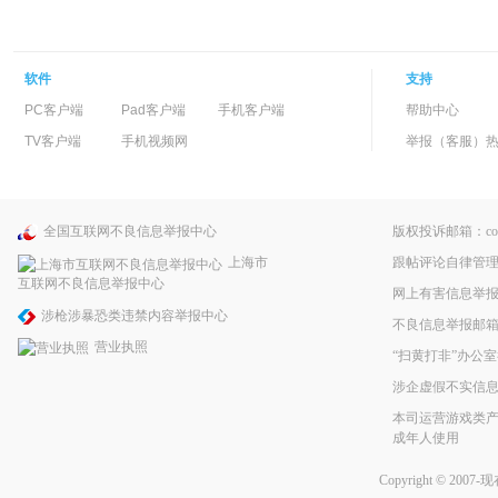
软件
支持
PC客户端
Pad客户端
手机客户端
帮助中心
TV客户端
手机视频网
举报（客服）热线：
全国互联网不良信息举报中心
版权投诉邮箱：copyri
跟帖评论自律管
上海市
互联网不良信息举报中心
网上有害信息举
涉枪涉暴恐类违禁内容举报中心
不良信息举报邮箱：pp
营业执照
“扫黄打非”办公室
涉企虚假不实信
本司运营游戏类产
成年人使用
Copyright © 2007-