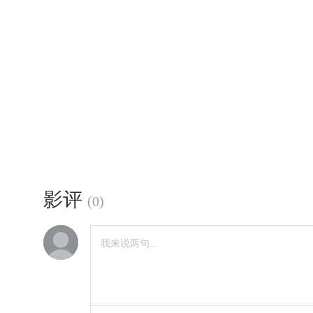
影评
(
0
)