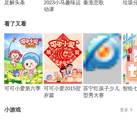
足解头条
2023小马趣味运
秦淮悲歌
垃圾
动课
看了又看
可可小爱第六季
可可小爱2015贺
苏宁红孩子少儿
智绘
岁篇
型秀大赛
小游戏
更多