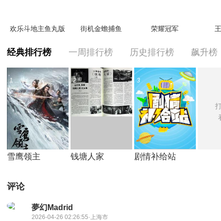
欢乐斗地主鱼丸版
街机金蟾捕鱼
荣耀冠军
王
经典排行榜
一周排行榜
历史排行榜
飙升榜
1
2
3
打
雪鹰领主
钱塘人家
剧情补给站
评论
夢幻Madrid
2026-04-26 02:26:55·上海市