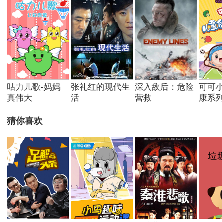
咕力儿歌-妈妈
张礼红的现代生
深入敌后：危险
可可
真伟大
活
营救
康系
猜你喜欢