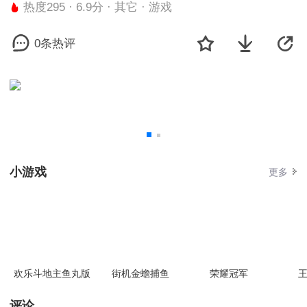
热度295 · 6.9分 · 其它 · 游戏
0条热评
小游戏
更多
欢乐斗地主鱼丸版
街机金蟾捕鱼
荣耀冠军
王
评论