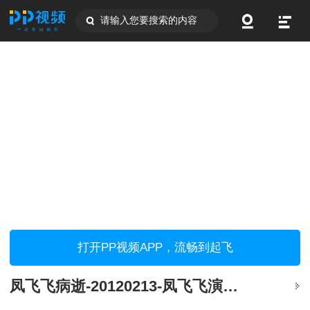
请输入您要搜索的内容
打开PP视频APP，流畅到起飞
凤飞飞病逝-20120213-凤飞飞演唱会要放催泪弹.提醒粉丝备防水睫毛膏