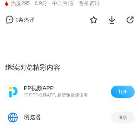
热度295 · 6.9分 · 中国台湾 · 明星资讯
0条热评
继续浏览精彩内容
剧集
观看最新一集
PP视频APP
打开
打开PP视频APP, 超清免费随便看
凤飞飞临终致谢粉丝.要求春节后再公布
死讯
热度 295
浏览器
继续
阿雅回应凤飞飞病逝