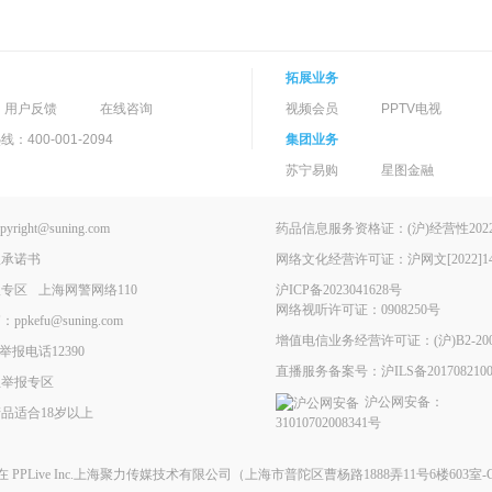
拓展业务
用户反馈
在线咨询
视频会员
PPTV电视
400-001-2094
集团业务
苏宁易购
星图金融
ght@suning.com
药品信息服务资格证：(沪)经营性2022-
理承诺书
网络文化经营许可证：沪网文[2022]146
报专区
上海网警网络110
沪ICP备2023041628号
网络视听许可证：0908250号
kefu@suning.com
增值电信业务经营许可证：(沪)B2-200
举报电话12390
直播服务备案号：沪ILS备2017082100
息举报专区
沪公网安备：
品适合18岁以上
31010702008341号
现在
PPLive Inc.上海聚力传媒技术有限公司
（上海市普陀区曹杨路1888弄11号6楼603室-G）All 