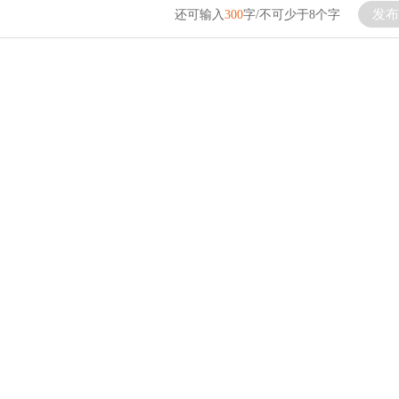
发布
还可输入
300
字/不可少于8个字