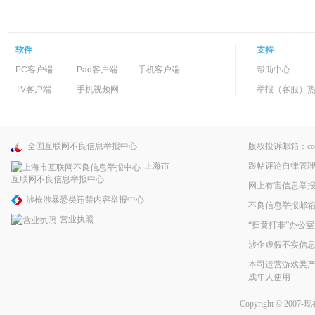
软件
支持
PC客户端
Pad客户端
手机客户端
帮助中心
TV客户端
手机视频网
举报（客服）热线：
全国互联网不良信息举报中心
版权投诉邮箱：copyri
跟帖评论自律管
上海市
互联网不良信息举报中心
网上有害信息举
涉枪涉暴恐类违禁内容举报中心
不良信息举报邮箱：pp
营业执照
“扫黄打非”办公室
涉企虚假不实信
本司运营游戏类产
成年人使用
Copyright © 2007-