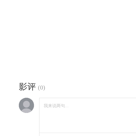
影评
(
0
)