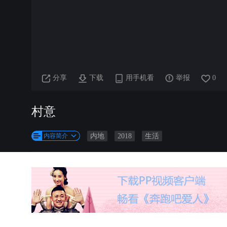
分享
下载
用手机看
举报
0
村意
内容简介
内地
2018
生活