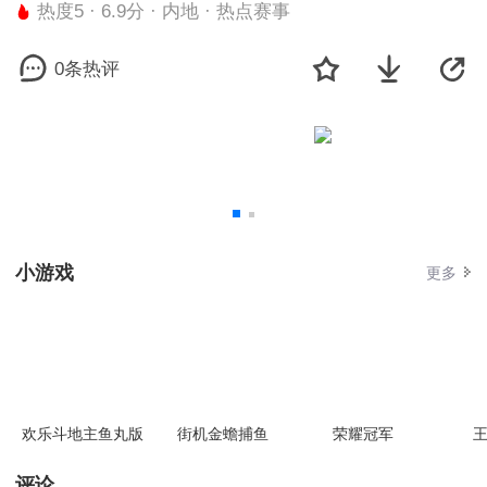
热度5 · 6.9分 · 内地 · 热点赛事
0条热评
小游戏
更多
欢乐斗地主鱼丸版
街机金蟾捕鱼
荣耀冠军
王
评论