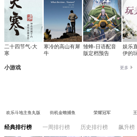
二十四节气-大
寒冷的高山有犀
雏蜂-日语配音
娱乐直
寒
牛
版定档预告
伊的玩
小游戏
更多
欢乐斗地主鱼丸版
街机金蟾捕鱼
荣耀冠军
王
经典排行榜
一周排行榜
历史排行榜
飙升榜