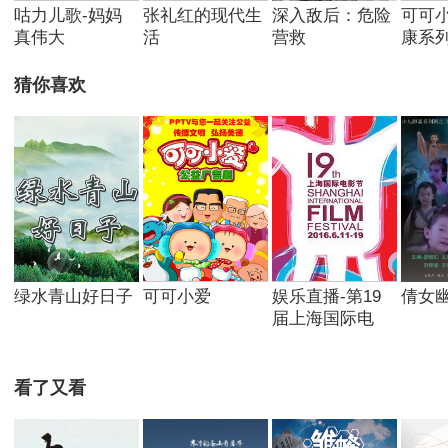
咕力儿歌-妈妈
张礼红的现代生
深入敌后：危险
可可
真伟大
活
营救
康系
猜你喜欢
绿水青山好日子
可可小爱
娱乐直播-第19
倩女
届上海国际电
看了又看