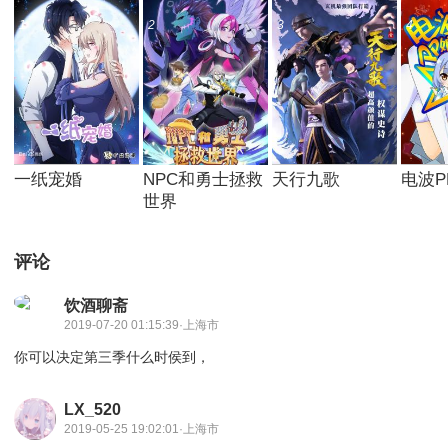
1
2
3
4
一纸宠婚
NPC和勇士拯救
天行九歌
电波P
世界
评论
饮酒聊斋
2019-07-20 01:15:39·上海市
你可以决定第三季什么时侯到，
LX_520
2019-05-25 19:02:01·上海市