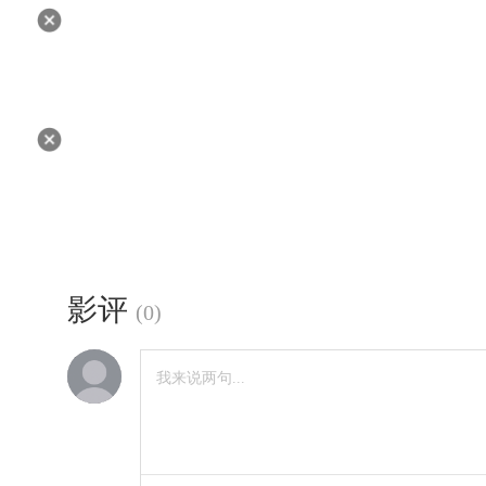
影评
(
0
)