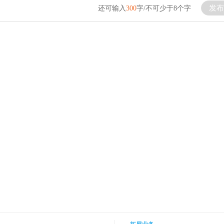
发布
还可输入
300
字/不可少于8个字