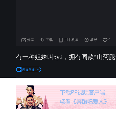
分享
下载
用手机看
举报
0
有一种姐妹叫by2，拥有同款“山药
内容简介