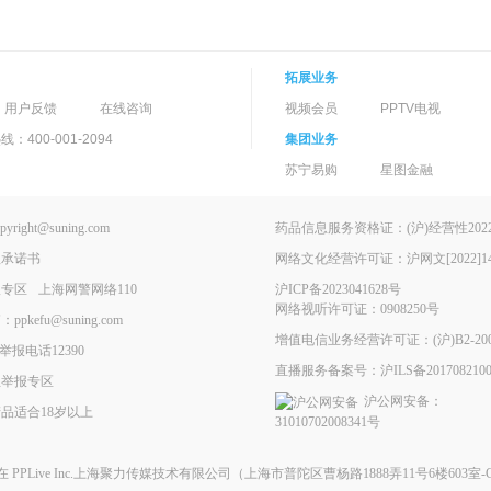
拓展业务
用户反馈
在线咨询
视频会员
PPTV电视
400-001-2094
集团业务
苏宁易购
星图金融
ght@suning.com
药品信息服务资格证：(沪)经营性2022-
理承诺书
网络文化经营许可证：沪网文[2022]146
报专区
上海网警网络110
沪ICP备2023041628号
网络视听许可证：0908250号
kefu@suning.com
增值电信业务经营许可证：(沪)B2-200
举报电话12390
直播服务备案号：沪ILS备2017082100
息举报专区
沪公网安备：
品适合18岁以上
31010702008341号
现在
PPLive Inc.上海聚力传媒技术有限公司
（上海市普陀区曹杨路1888弄11号6楼603室-G）All 