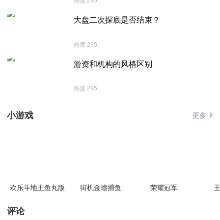
热度 295
大盘二次探底是否结束？
热度 295
游资和机构的风格区别
热度 295
小游戏
更多
欢乐斗地主鱼丸版
街机金蟾捕鱼
荣耀冠军
王
评论