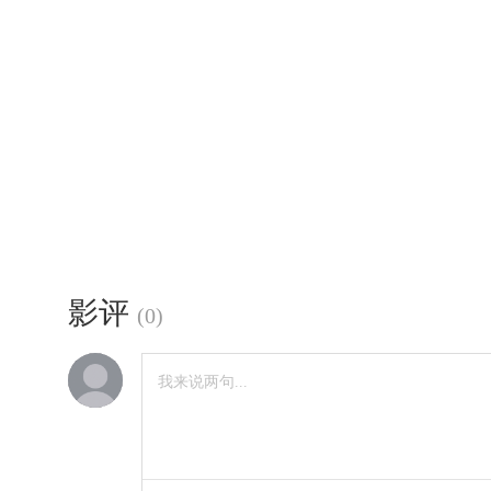
影评
(
0
)