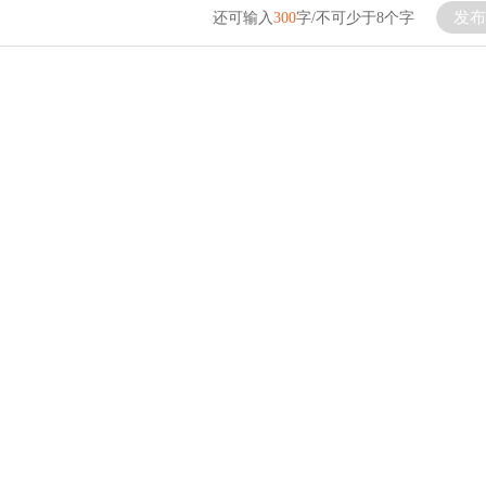
发布
还可输入
300
字/不可少于8个字