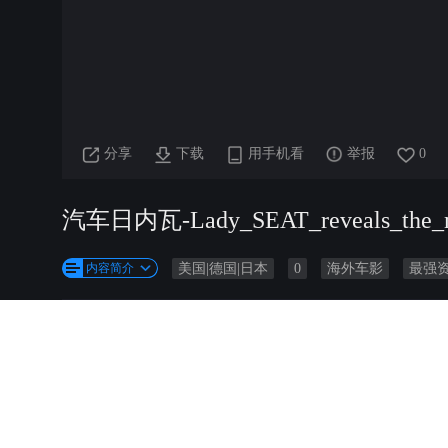
分享
下载
用手机看
举报
0
汽车日内瓦-Lady_SEAT_reveals_the_
内容简介
美国|德国|日本
0
海外车影
最强