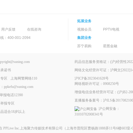
拓展业务
用户反馈
在线咨询
视频会员
PPTV电视
400-001-2094
集团业务
苏宁易购
星图金融
ght@suning.com
药品信息服务资格证：(沪)经营性2022-
理承诺书
网络文化经营许可证：沪网文[2022]146
报专区
上海网警网络110
沪ICP备2023041628号
网络视听许可证：0908250号
kefu@suning.com
增值电信业务经营许可证：(沪)B2-200
举报电话12390
直播服务备案号：沪ILS备2017082100
息举报专区
沪公网安备：
品适合18岁以上
31010702008341号
现在
PPLive Inc.上海聚力传媒技术有限公司
（上海市普陀区曹杨路1888弄11号6楼603室-G）All 