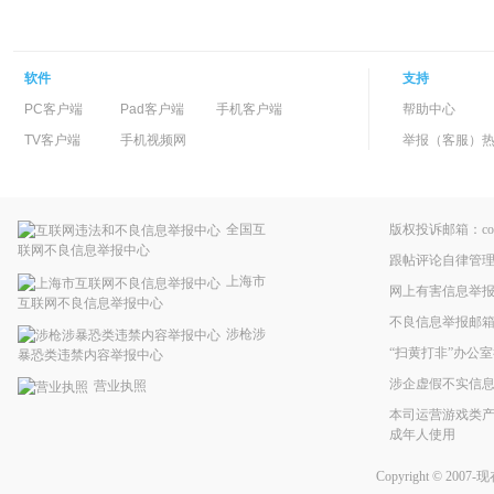
软件
支持
PC客户端
Pad客户端
手机客户端
帮助中心
TV客户端
手机视频网
举报（客服）热线：
全国互
版权投诉邮箱：copyri
联网不良信息举报中心
跟帖评论自律管
上海市
网上有害信息举
互联网不良信息举报中心
不良信息举报邮箱：pp
涉枪涉
“扫黄打非”办公室
暴恐类违禁内容举报中心
涉企虚假不实信
营业执照
本司运营游戏类产
成年人使用
Copyright © 2007-