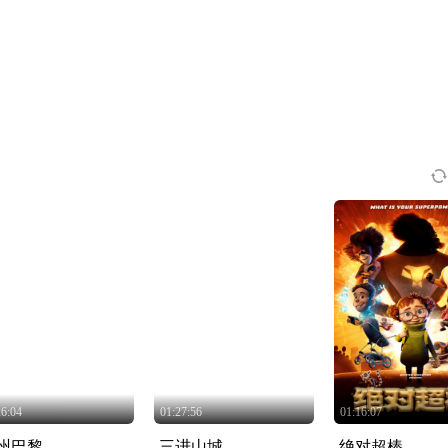
26:04
01:27:56
01:16:07
州巴黎
三进山城
绝对超棒