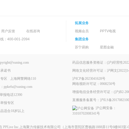
拓展业务
用户反馈
在线咨询
视频会员
PPTV电视
400-001-2094
集团业务
苏宁易购
星图金融
ght@suning.com
药品信息服务资格证：(沪)经营性2022-
理承诺书
网络文化经营许可证：沪网文[2022]146
报专区
上海网警网络110
沪ICP备2023041628号
网络视听许可证：0908250号
kefu@suning.com
增值电信业务经营许可证：(沪)B2-200
举报电话12390
直播服务备案号：沪ILS备2017082100
息举报专区
沪公网安备：
品适合18岁以上
31010702008341号
现在
PPLive Inc.上海聚力传媒技术有限公司
（上海市普陀区曹杨路1888弄11号6楼603室-G）All 