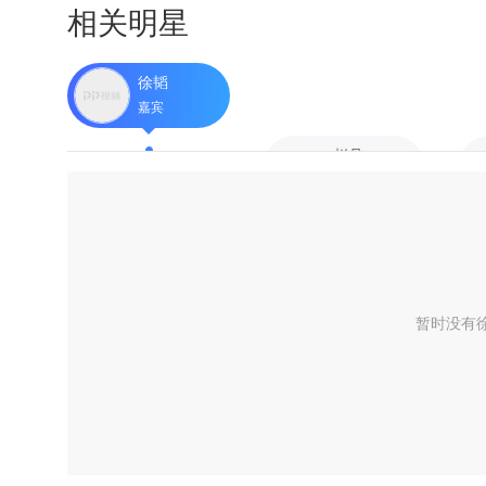
相关明星
徐韬
嘉宾
赵丹
嘉宾
暂时没有