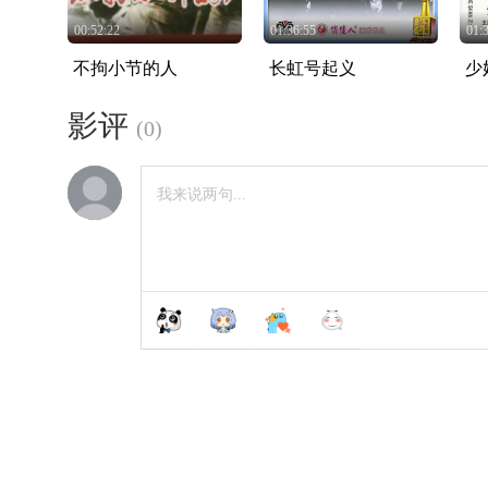
00:52:22
01:36:55
01:
不拘小节的人
长虹号起义
少
影评
(
0
)