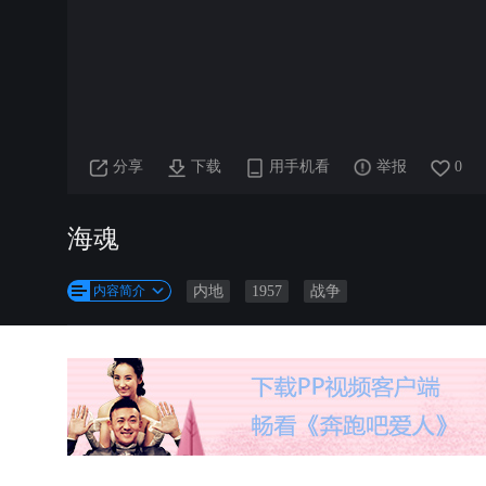
分享
下载
用手机看
举报
0
海魂
内容简介
内地
1957
战争