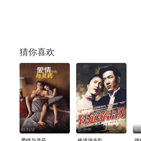
猜你喜欢
01:35:52
01:20:00
02:
爱情与灵药
铁道游击队
德