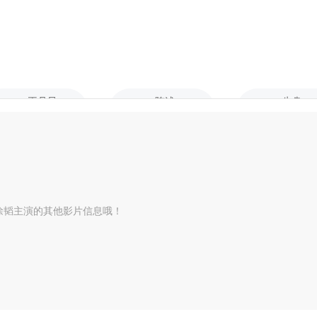
王丹凤
陈述
牛犇
嘉宾
嘉宾
嘉宾
徐韬主演的其他影片信息哦！