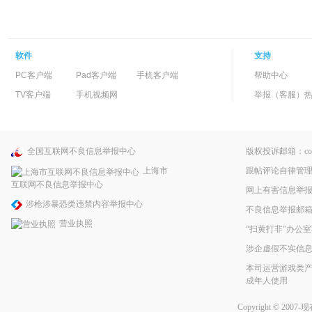
软件
支持
PC客户端
Pad客户端
手机客户端
帮助中心
TV客户端
手机视频网
举报（客服）热线：
全国互联网不良信息举报中心
版权投诉邮箱：copyri
跟帖评论自律管
上海市
互联网不良信息举报中心
网上有害信息举
涉枪涉暴恐类违禁内容举报中心
不良信息举报邮箱：pp
营业执照
“扫黄打非”办公室
涉企虚假不实信
本司运营游戏类产
成年人使用
Copyright © 2007-