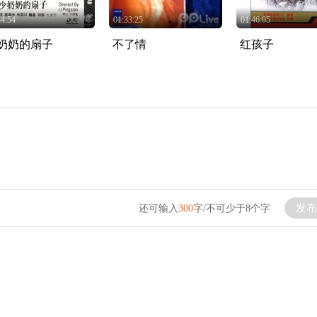
34:54
01:33:25
01:46:05
奶奶的扇子
不了情
红孩子
发布
还可输入
300
字/不可少于8个字