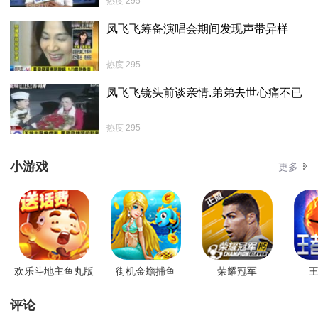
热度 295
凤飞飞筹备演唱会期间发现声带异样
热度 295
凤飞飞镜头前谈亲情.弟弟去世心痛不已
热度 295
小游戏
更多
欢乐斗地主鱼丸版
街机金蟾捕鱼
荣耀冠军
王
评论