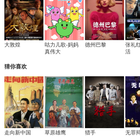
大敦煌
咕力儿歌-妈妈
德州巴黎
张礼
真伟大
活
猜你喜欢
走向新中国
草原雄鹰
猎手
无罪