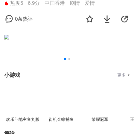
热度5 · 6.9分 · 中国香港 · 剧情 · 爱情
0条热评
小游戏
更多
欢乐斗地主鱼丸版
街机金蟾捕鱼
荣耀冠军
王
评论