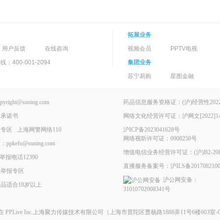
拓展业务
用户反馈
在线咨询
视频会员
PPTV电视
400-001-2094
集团业务
苏宁易购
星图金融
ght@suning.com
药品信息服务资格证：(沪)经营性2022-
理承诺书
网络文化经营许可证：沪网文[2022]146
报专区
上海网警网络110
沪ICP备2023041628号
网络视听许可证：0908250号
kefu@suning.com
增值电信业务经营许可证：(沪)B2-200
举报电话12390
直播服务备案号：沪ILS备2017082100
息举报专区
沪公网安备：
品适合18岁以上
31010702008341号
现在
PPLive Inc.上海聚力传媒技术有限公司
（上海市普陀区曹杨路1888弄11号6楼603室-G）All 