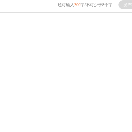
发布
还可输入
300
字/不可少于8个字