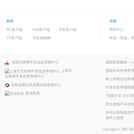
软件
支持
PC客户端
Pad客户端
手机客户端
帮助中心
TV客户端
手机视频网
举报（客服）热线：
全国互联网不良信息举报中心
版权投诉邮箱：copyri
跟帖评论自律管
上海市
互联网不良信息举报中心
网上有害信息举
涉枪涉暴恐类违禁内容举报中心
不良信息举报邮箱：pp
营业执照
“扫黄打非”办公室
涉企虚假不实信
本司运营游戏类产
成年人使用
Copyright © 2007-