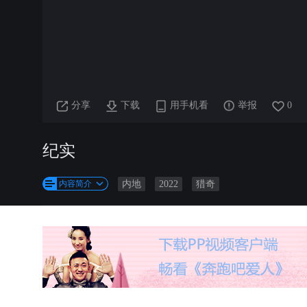
分享
下载
用手机看
举报
0
纪实
内容简介
内地
2022
猎奇