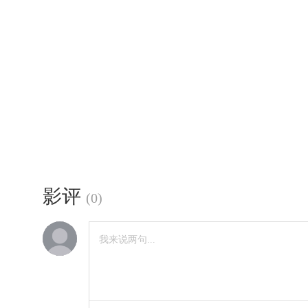
影评
(
0
)