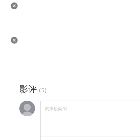
影评
(
5
)