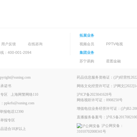
拓展业务
用户反馈
在线咨询
视频会员
PPTV电视
400-001-2094
集团业务
苏宁易购
星图金融
ght@suning.com
药品信息服务资格证：(沪)经营性2022-
理承诺书
网络文化经营许可证：沪网文[2022]146
报专区
上海网警网络110
沪ICP备2023041628号
网络视听许可证：0908250号
kefu@suning.com
增值电信业务经营许可证：(沪)B2-200
举报电话12390
直播服务备案号：沪ILS备2017082100
息举报专区
沪公网安备：
品适合18岁以上
31010702008341号