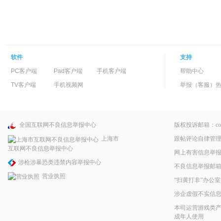
软件
支持
PC客户端
Pad客户端
手机客户端
帮助中心
TV客户端
手机视频网
举报（客服）热线：
全国互联网不良信息举报中心
版权投诉邮箱：copyri
跟帖评论自律管
上海市
互联网不良信息举报中心
网上有害信息举
涉枪涉暴恐类违禁内容举报中心
不良信息举报邮箱：pp
营业执照
“扫黄打非”办公室
涉企虚假不实信
本司运营游戏类产
成年人使用