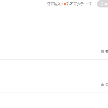
发布
还可输入
300
字/不可少于8个字