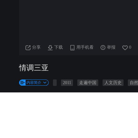
分享
下载
用手机看
举报
0
情调三亚
内容简介
2011
走遍中国
人文历史
自