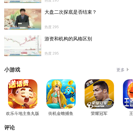
热度 295
大盘二次探底是否结束？
热度 295
游资和机构的风格区别
热度 295
小游戏
更多
欢乐斗地主鱼丸版
街机金蟾捕鱼
荣耀冠军
王
评论