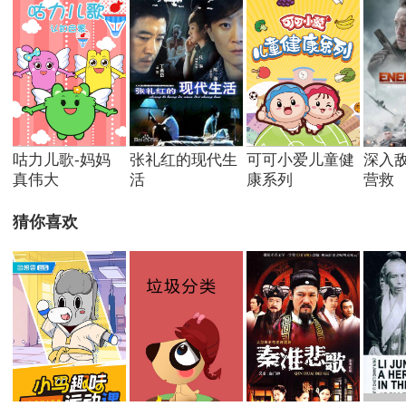
咕力儿歌-妈妈
张礼红的现代生
可可小爱儿童健
深入
真伟大
活
康系列
营救
猜你喜欢