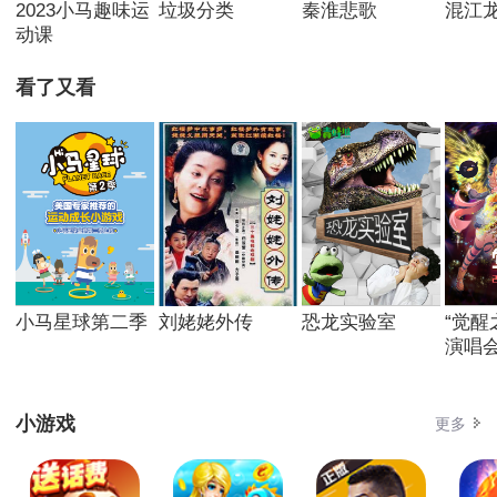
2023小马趣味运
垃圾分类
秦淮悲歌
混江
动课
看了又看
小马星球第二季
刘姥姥外传
恐龙实验室
“觉醒
演唱
小游戏
更多