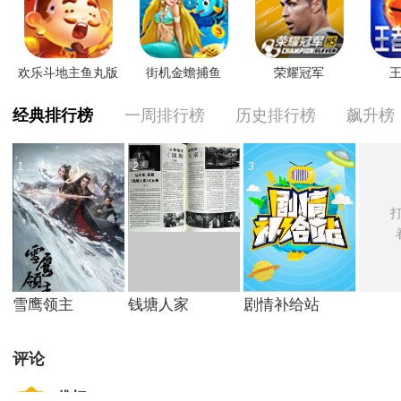
欢乐斗地主鱼丸版
街机金蟾捕鱼
荣耀冠军
王
经典排行榜
一周排行榜
历史排行榜
飙升榜
1
2
3
打
雪鹰领主
钱塘人家
剧情补给站
评论
佛灯