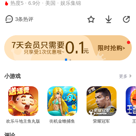
热度5 · 6.9分 · 美国 · 娱乐集锦
3条热评
小游戏
更多
欢乐斗地主鱼丸版
街机金蟾捕鱼
荣耀冠军
王
评论