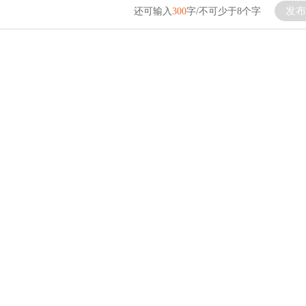
发布
还可输入
300
字/不可少于8个字