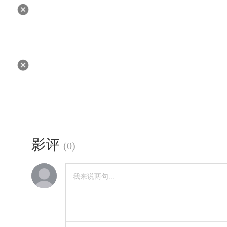
影评
(
0
)