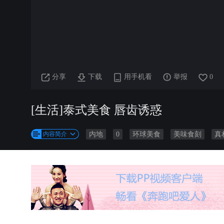
分享
下载
用手机看
举报
0
[生活]泰式美食 唇齿诱惑
内容简介
内地
0
环球美食
美味食刻
真