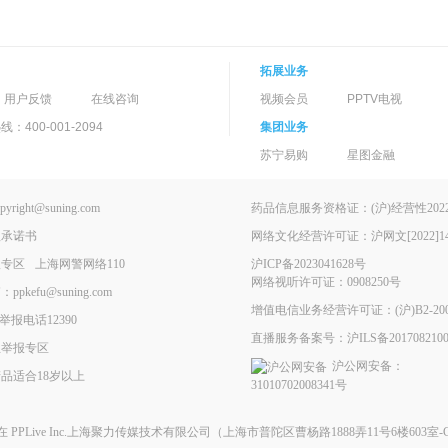
拓展业务
用户反馈
在线咨询
视频会员
PPTV电视
400-001-2094
集团业务
苏宁易购
星图金融
ght@suning.com
药品信息服务资格证：(沪)经营性2022-
理承诺书
网络文化经营许可证：沪网文[2022]146
报专区
上海网警网络110
沪ICP备2023041628号
网络视听许可证：0908250号
kefu@suning.com
增值电信业务经营许可证：(沪)B2-200
举报电话12390
直播服务备案号：沪ILS备2017082100
息举报专区
沪公网安备：
品适合18岁以上
31010702008341号
现在
PPLive Inc.上海聚力传媒技术有限公司
（上海市普陀区曹杨路1888弄11号6楼603室-G）All 