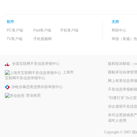
软件
支持
PC客户端
Pad客户端
手机客户端
帮助中心
TV客户端
手机视频网
举报（客服）热线：
全国互联网不良信息举报中心
版权投诉邮箱：copyri
跟帖评论自律管
上海市
互联网不良信息举报中心
网上有害信息举
涉枪涉暴恐类违禁内容举报中心
不良信息举报邮箱：pp
营业执照
“扫黄打非”办公室
涉企虚假不实信
本司运营游戏类产
成年人使用
Copyright © 2007-