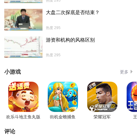
热度 295
大盘二次探底是否结束？
热度 295
游资和机构的风格区别
热度 295
小游戏
更多
欢乐斗地主鱼丸版
街机金蟾捕鱼
荣耀冠军
王
评论