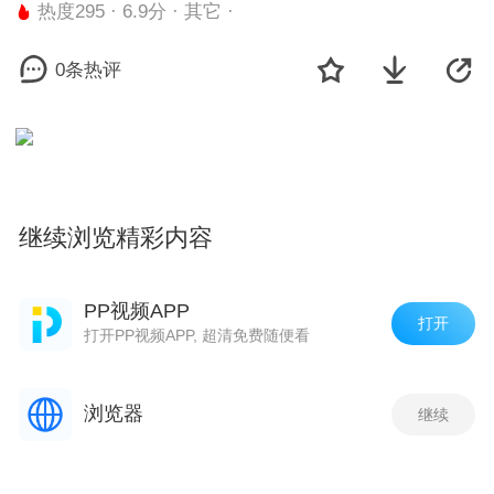
热度295 · 6.9分 · 其它 ·
0条热评
继续浏览精彩内容
小游戏
更多
PP视频APP
打开
打开PP视频APP, 超清免费随便看
浏览器
继续
欢乐斗地主鱼丸版
街机金蟾捕鱼
荣耀冠军
王
评论