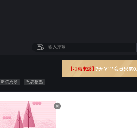
爆笑秀场
恶搞整蛊