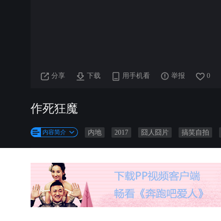
分享
下载
用手机看
举报
0
作死狂魔
内容简介
内地
2017
囧人囧片
搞笑自拍