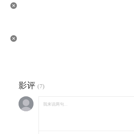
影评
(
7
)