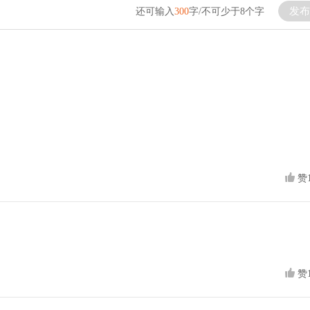
发布
还可输入
300
字/不可少于8个字
赞
赞