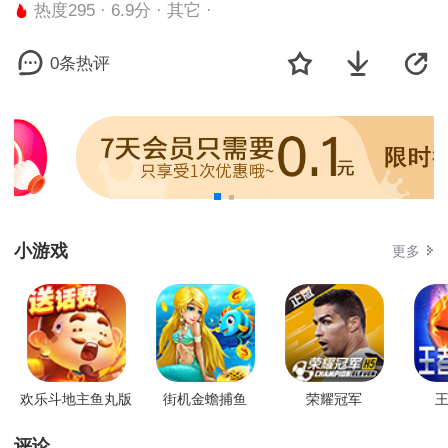
热度295 · 6.9分 · 其它 ·
0条热评
小游戏
更多
欢乐斗地主鱼丸版
街机金蟾捕鱼
荣耀冠军
王
评论