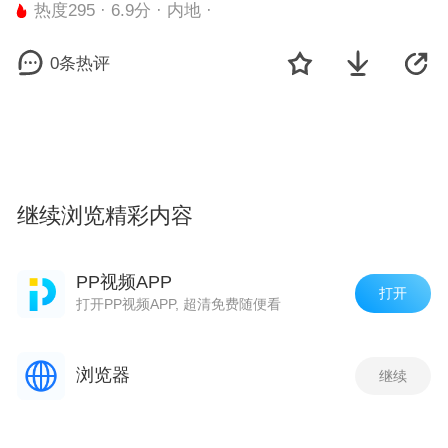
热度295 · 6.9分 · 内地 ·
0条热评
继续浏览精彩内容
剧集
观看最新一集
PP视频APP
打开
打开PP视频APP, 超清免费随便看
韩信模型优化图放出，白龙吟直接高出
了半个头？
热度 5
浏览器
继续
新英雄马超体验服表现一般，攒的金币
不如买他们！