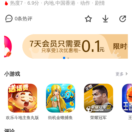
热度7 · 6.9分 · 内地,中国香港 · 动作 · 剧情
0条热评
小游戏
更多
欢乐斗地主鱼丸版
街机金蟾捕鱼
荣耀冠军
王
评论