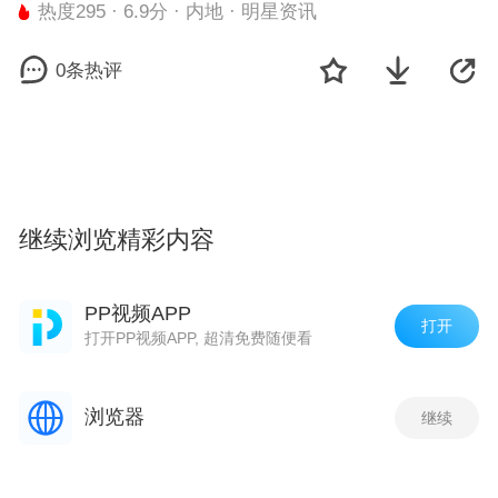
热度295 · 6.9分 · 内地 · 明星资讯
0条热评
继续浏览精彩内容
小游戏
更多
PP视频APP
打开
打开PP视频APP, 超清免费随便看
浏览器
继续
欢乐斗地主鱼丸版
街机金蟾捕鱼
荣耀冠军
王
评论