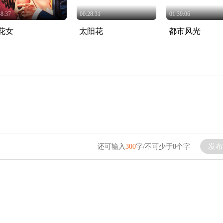
48:37
00:28:31
01:39:06
花女
太阳花
都市风光
发布
还可输入
300
字/不可少于8个字