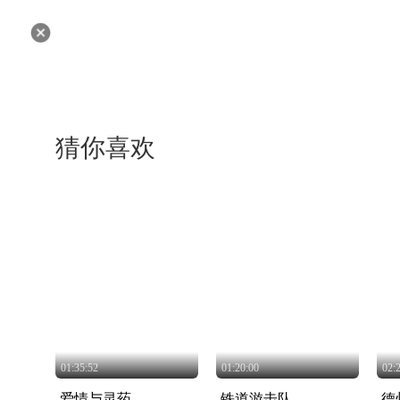
猜你喜欢
01:35:52
01:20:00
02:
爱情与灵药
铁道游击队
德