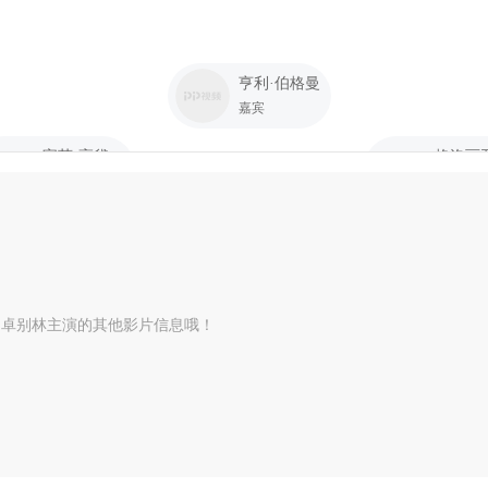
亨利·伯格曼
嘉宾
宝莲·高黛
嘉宾
嘉宾
·卓别林主演的其他影片信息哦！