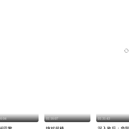
26:04
01:16:07
01:31:43
州巴黎
绝对超棒
深入敌后：危