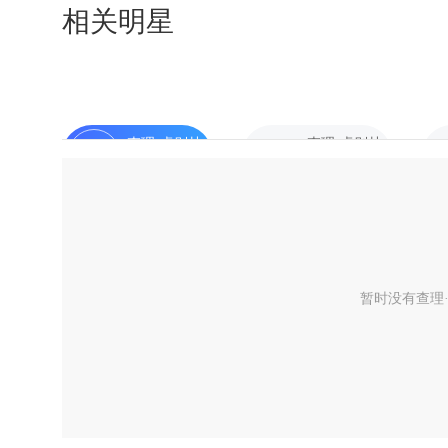
相关明星
查理·卓别林
查理·卓别林
嘉宾
嘉宾
暂时没有查理