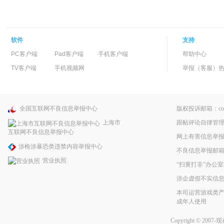
软件
支持
PC客户端
Pad客户端
手机客户端
帮助中心
TV客户端
手机视频网
举报（客服）热线：
全国互联网不良信息举报中心
版权投诉邮箱：copyri
跟帖评论自律管
上海市
互联网不良信息举报中心
网上有害信息举
涉枪涉暴恐类违禁内容举报中心
不良信息举报邮箱：pp
营业执照
“扫黄打非”办公室
涉企虚假不实信
本司运营游戏类产
成年人使用
Copyright © 2007-