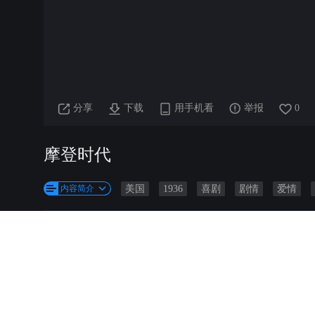
分享
下载
用手机看
举报
0
摩登时代
内容简介
美国
1936
喜剧
剧情
爱情