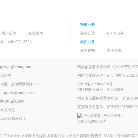
拓展业务
用户反馈
在线咨询
视频会员
PPTV电视
400-001-2094
集团业务
苏宁易购
星图金融
ght@suning.com
药品信息服务资格证：(沪)经营性2022-
理承诺书
网络文化经营许可证：沪网文[2022]146
报专区
上海网警网络110
沪ICP备2023041628号
网络视听许可证：0908250号
kefu@suning.com
增值电信业务经营许可证：(沪)B2-200
举报电话12390
直播服务备案号：沪ILS备2017082100
息举报专区
沪公网安备：
品适合18岁以上
31010702008341号
现在
PPLive Inc.上海聚力传媒技术有限公司
（上海市普陀区曹杨路1888弄11号6楼603室-G）All 