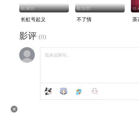
01:36:55
01:33:25
01:
长虹号起义
不了情
茶
影评
(
0
)