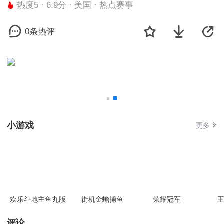
热度5 · 6.9分 · 美国 · 热点赛事
0条热评
小游戏
更多
欢乐斗地主鱼丸版
街机金蟾捕鱼
荣耀冠军
王
评论