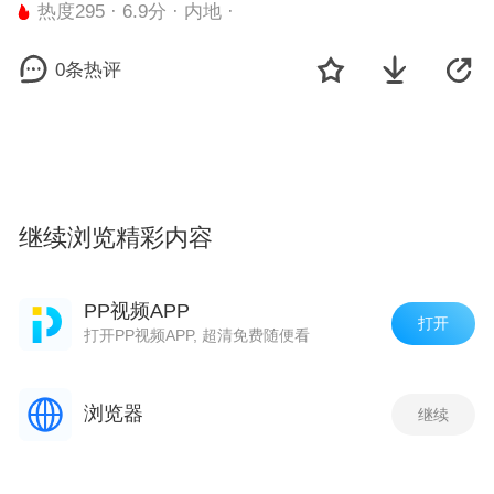
热度295 · 6.9分 · 内地 ·
0条热评
继续浏览精彩内容
剧集
观看最新一集
PP视频APP
打开
打开PP视频APP, 超清免费随便看
【非凡匠人】线之间 世界万千
热度 295
浏览器
继续
东方雅韵·缘起（非凡匠人）