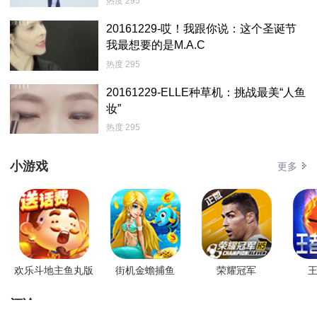
热度 295
20161229-哎！我跟你说：这个圣诞节
我最想要的是M.A.C
热度 295
20161229-ELLE种草机：挑战最美“人鱼
妆”
热度 295
小游戏
更多
欢乐斗地主鱼丸版
街机金蟾捕鱼
荣耀冠军
王
评论