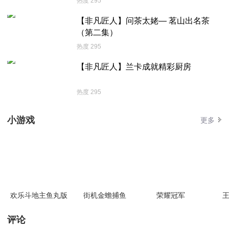
热度 295
【非凡匠人】问茶太姥— 茗山出名茶
（第二集）
热度 295
【非凡匠人】兰卡成就精彩厨房
热度 295
小游戏
更多
欢乐斗地主鱼丸版
街机金蟾捕鱼
荣耀冠军
王
评论