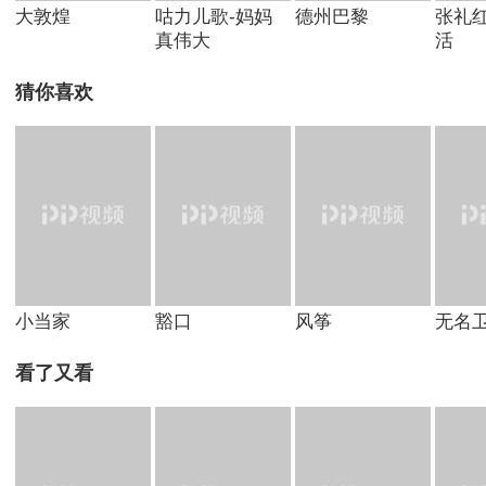
大敦煌
咕力儿歌-妈妈
德州巴黎
张礼
真伟大
活
猜你喜欢
小当家
豁口
风筝
无名
看了又看