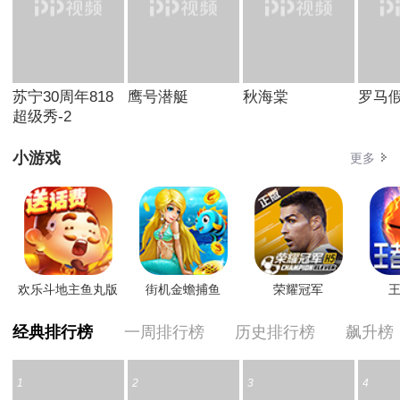
苏宁30周年818
鹰号潜艇
秋海棠
罗马
超级秀-2
小游戏
更多
欢乐斗地主鱼丸版
街机金蟾捕鱼
荣耀冠军
王
经典排行榜
一周排行榜
历史排行榜
飙升榜
1
2
3
4