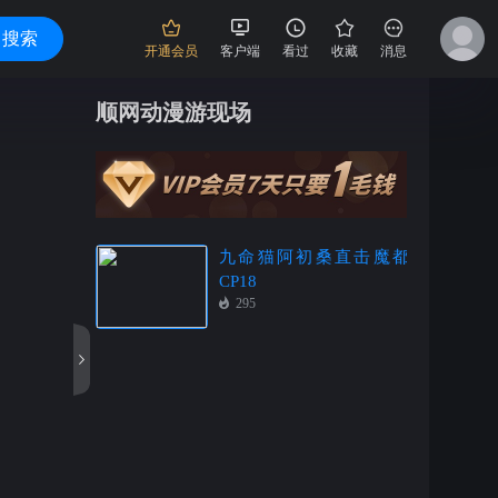
搜索
开通会员
客户端
看过
收藏
消息
顺网动漫游现场
九命猫阿初桑直击魔都
CP18
295