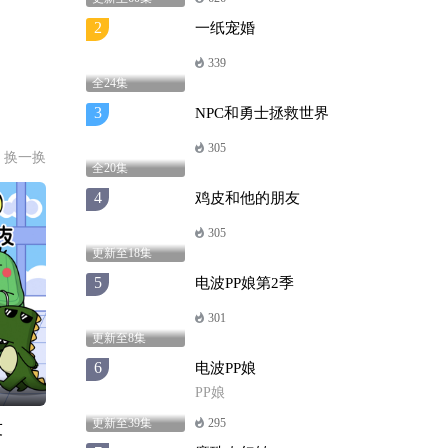
2
一纸宠婚
339
全24集
3
NPC和勇士拯救世界
305
换一换
全20集
4
鸡皮和他的朋友
305
更新至18集
5
电波PP娘第2季
301
更新至8集
6
电波PP娘
PP娘
更新至39集
295
友