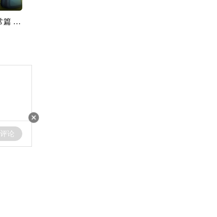
叫我僵小鱼 日常篇 第三季 青春鱼你
评论