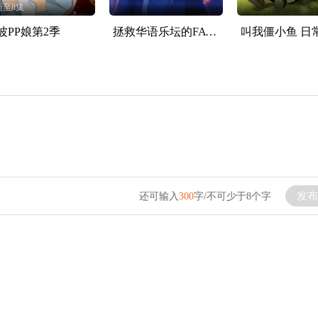
新至8集
波PP娘第2季
拯救华语乐坛的FATE ZERO-普通话版人物角色歌
发布
还可输入
300
字/不可少于8个字