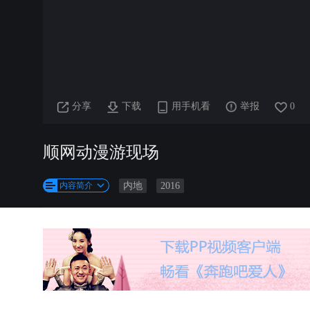
分享
下载
用手机看
举报
0
顺网动漫游现场
内容简介
内地
2016