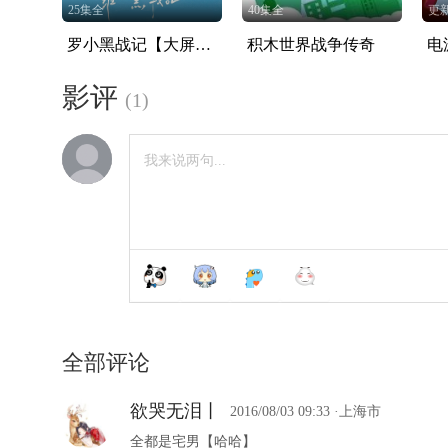
25集全
40集全
更
罗小黑战记【大屏专享】
积木世界战争传奇
电
影评
(
1
)
全部评论
欲哭无泪丨
2016/08/03 09:33
·上海市
全都是宅男【哈哈】