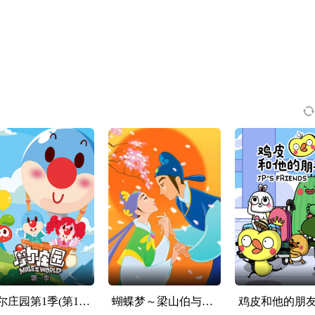
摩尔庄园第1季(第10集)
蝴蝶梦～梁山伯与祝英台
鸡皮和他的朋