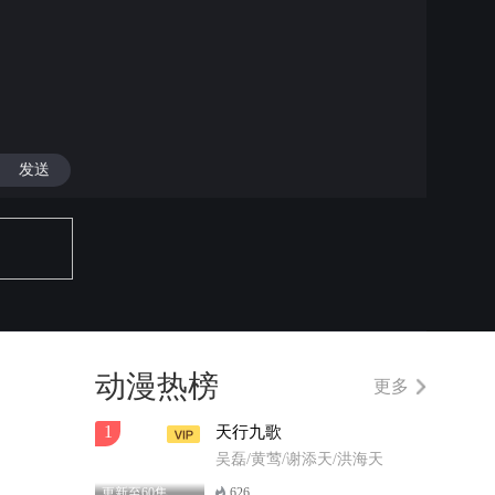
发送
动漫热榜
更多
1
天行九歌
吴磊/黄莺/谢添天/洪海天
更新至60集
626