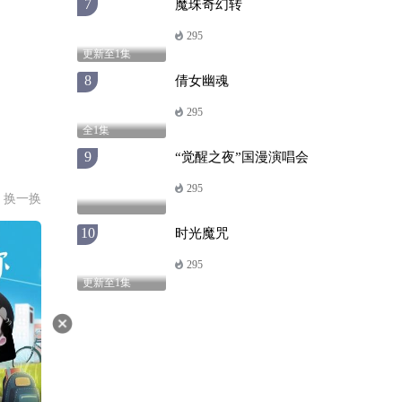
7
魔珠奇幻转
295
更新至1集
8
倩女幽魂
295
全1集
9
“觉醒之夜”国漫演唱会
295
换一换
10
时光魔咒
295
更新至1集