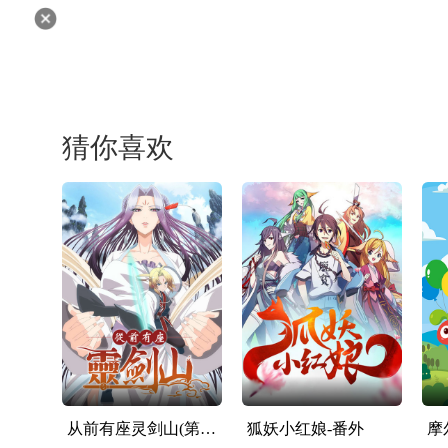
猜你喜欢
从前有座灵剑山(第02集)
狐妖小红娘-番外